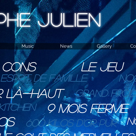
PHE JULIEN
Music
News
Gallery
Co
S CONS
Le Jeu
Esprit de famille
Noc
R LÀ-HAUT
GRAND FROID
KITCHEN
9 MOIS FERME
os
N
600 kilos d'or pur