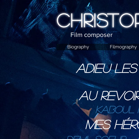
CHRISTO
Film composer
Biography
Filmography
ADIEU LE
AU REVOI
KABOUL 
Mes hér