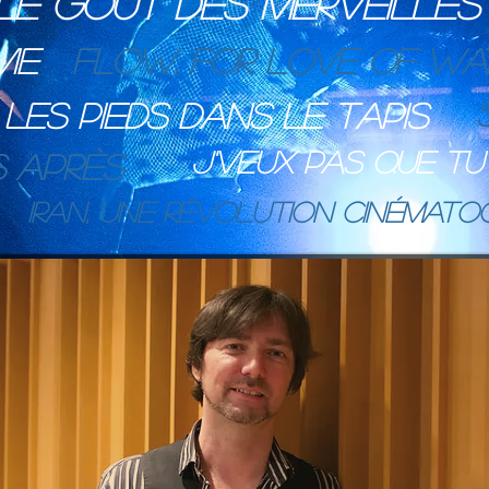
Le gout des merveilles
ie
FLOW, for love of wa
Les pieds dans le tapis
J'veux pas que tu 
s après
Iran, une révolution cinémato