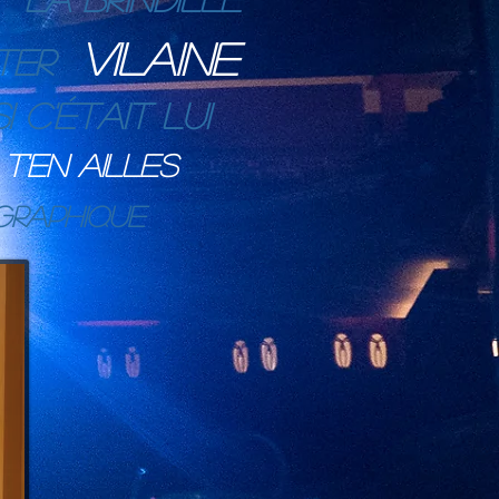
VILAINE
ter
Si c'était lui
t'en ailles
graphique