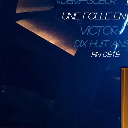
DEMI-SOEUR
Une folle env
VICTOR
Dix huit an
Fin d'été