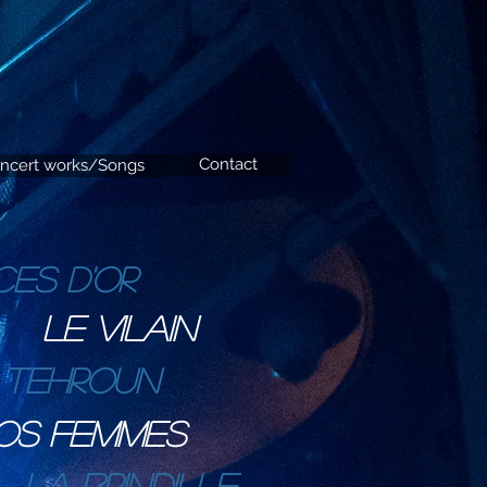
Contact
ncert works/Songs
es d'or
LE VILAIN
TEHROUN
OS FEMMES
La brindille