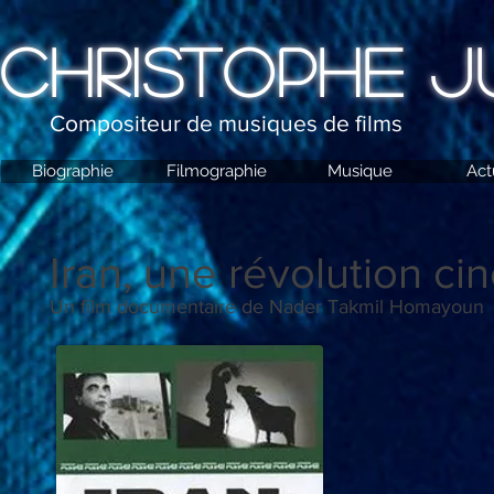
CHRISTOPHE J
Compositeur de musiques de films
Biographie
Filmographie
Musique
Act
Iran, une révolution c
Un film documentaire de Nader Takmil Homayoun