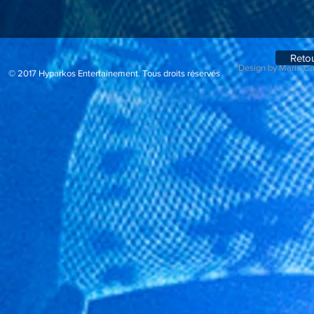
Reto
Design by Maria C
© 2017
Hyparkos Entertainement.
Tous droits réservés